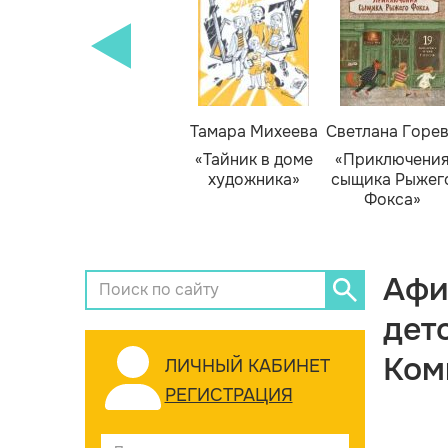
Тамара Михеева
Светлана Горе
«Тайник в доме
«Приключени
художника»
сыщика Рыжег
Фокса»
Афи
дет
Ком
ЛИЧНЫЙ КАБИНЕТ
РЕГИСТРАЦИЯ