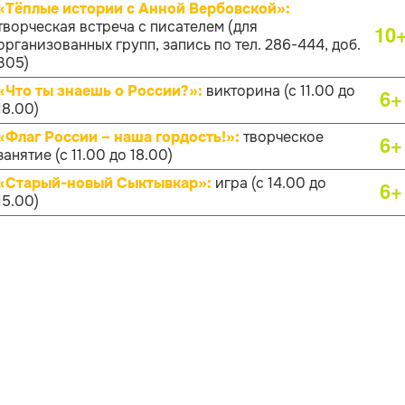
«Тёплые истории с Анной Вербовской»:
творческая встреча с писателем (для
10
организованных групп, запись по тел. 286-444, доб.
305)
«Что ты знаешь о России?»:
викторина (с 11.00 до
6+
18.00)
«Флаг России – наша гордость!»:
творческое
6+
занятие (с 11.00 до 18.00)
«Старый-новый Сыктывкар»:
игра (с 14.00 до
6+
15.00)