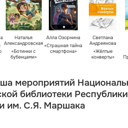
ва
Наталья
Алла Озорнина
Светлана
Александровская
Андреянова
я
«Страшная тайна
о
«Ботинки с
смартфона»
«Жёлтые
бубенцами»
конверты»
П
ша мероприятий Националь
ской библиотеки Республики
и им. С.Я. Маршака