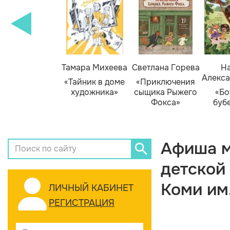
Тамара Михеева
Светлана Горева
На
Алекса
«Тайник в доме
«Приключения
художника»
сыщика Рыжего
«Бо
Фокса»
буб
Афиша м
детской
Коми им
ЛИЧНЫЙ КАБИНЕТ
РЕГИСТРАЦИЯ