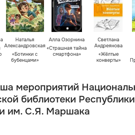
ва
Наталья
Алла Озорнина
Светлана
Александровская
Андреянова
я
«Страшная тайна
о
«Ботинки с
смартфона»
«Жёлтые
бубенцами»
конверты»
П
ша мероприятий Националь
ской библиотеки Республики
и им. С.Я. Маршака