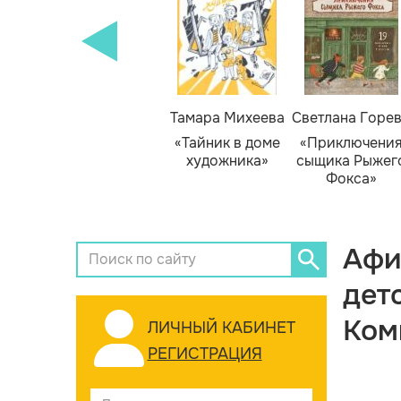
Тамара Михеева
Светлана Горе
«Тайник в доме
«Приключени
художника»
сыщика Рыжег
Фокса»
Афи
дет
Ком
ЛИЧНЫЙ КАБИНЕТ
РЕГИСТРАЦИЯ