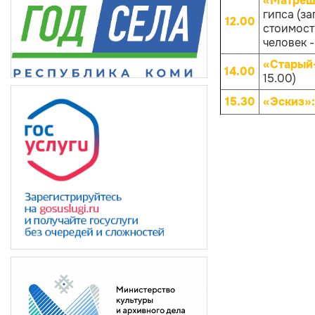
«Матрёш
гипса (за
12.00
стоимости
человек -
«Старый
14.00
15.00)
15.30
«Эскиз»