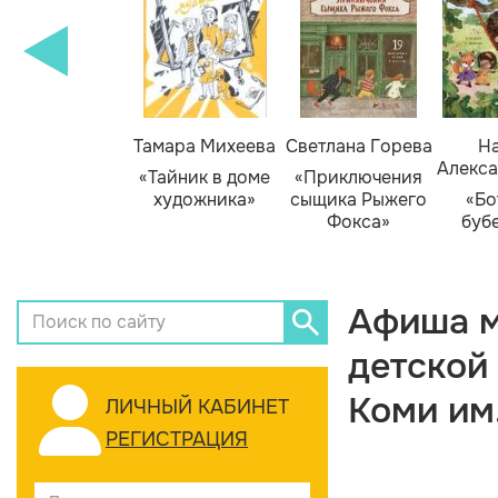
Тамара Михеева
Светлана Горева
На
Алекса
«Тайник в доме
«Приключения
художника»
сыщика Рыжего
«Бо
Фокса»
буб
Афиша м
детской
Коми им
ЛИЧНЫЙ КАБИНЕТ
РЕГИСТРАЦИЯ