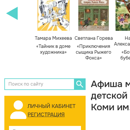
Тамара Михеева
Светлана Горева
На
Алекса
«Тайник в доме
«Приключения
художника»
сыщика Рыжего
«Бо
Фокса»
буб
Афиша м
детской
Коми им
ЛИЧНЫЙ КАБИНЕТ
РЕГИСТРАЦИЯ