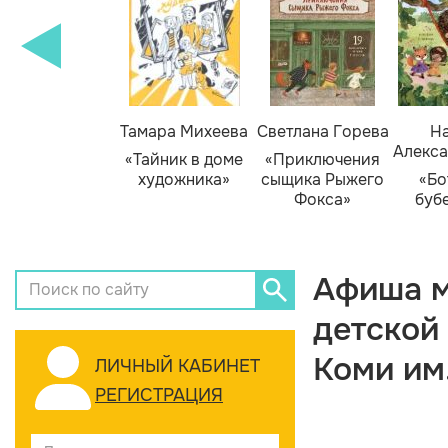
Тамара Михеева
Светлана Горева
На
Алекса
«Тайник в доме
«Приключения
художника»
сыщика Рыжего
«Бо
Фокса»
буб
Афиша м
детской
Коми им
ЛИЧНЫЙ КАБИНЕТ
РЕГИСТРАЦИЯ