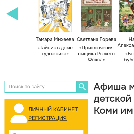
Тамара Михеева
Светлана Горева
На
Алекса
«Тайник в доме
«Приключения
художника»
сыщика Рыжего
«Бо
Фокса»
буб
Афиша м
детской
Коми им
ЛИЧНЫЙ КАБИНЕТ
РЕГИСТРАЦИЯ