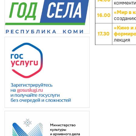
комменти
«Мир в к
16.00
созданию
«Кино и 
17.30
формиров
лекция