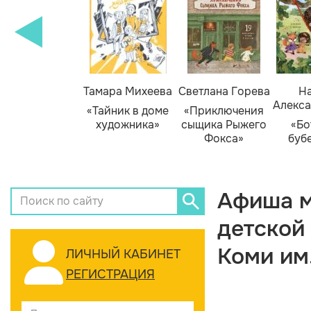
Тамара Михеева
Светлана Горева
На
Алекса
«Тайник в доме
«Приключения
художника»
сыщика Рыжего
«Бо
Фокса»
буб
Афиша м
детской
Коми им
ЛИЧНЫЙ КАБИНЕТ
РЕГИСТРАЦИЯ