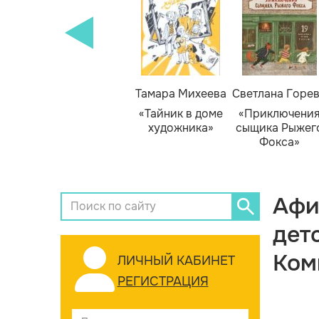
Тамара Михеева
Светлана Горе
«Тайник в доме
«Приключени
художника»
сыщика Рыжег
Фокса»
Афи
дет
Ком
ЛИЧНЫЙ КАБИНЕТ
РЕГИСТРАЦИЯ