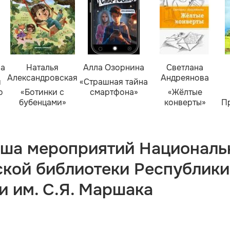
ва
Наталья
Алла Озорнина
Светлана
Александровская
Андреянова
я
«Страшная тайна
о
«Ботинки с
смартфона»
«Жёлтые
бубенцами»
конверты»
П
ша мероприятий Националь
ской библиотеки Республики
и им. С.Я. Маршака