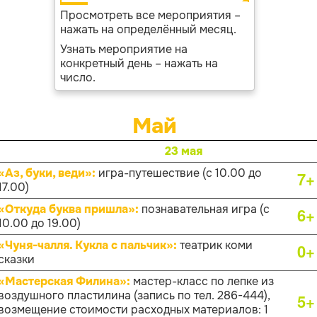
Просмотреть все мероприятия –
нажать на определённый месяц.
Узнать мероприятие на
конкретный день – нажать на
число.
Май
23 мая
«Аз, буки, веди»:
игра-путешествие (с 10.00 до
7+
17.00)
«Откуда буква пришла»:
познавательная игра (с
6+
10.00 до 19.00)
«Чуня-чалля. Кукла с пальчик»:
театрик коми
0+
сказки
«Мастерская Филина»:
мастер-класс по лепке из
воздушного пластилина (запись по тел. 286-444),
5+
возмещение стоимости расходных материалов: 1