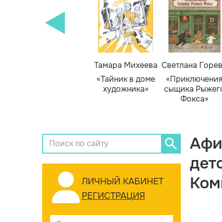
Тамара Михеева
Светлана Горе
«Тайник в доме
«Приключени
художника»
сыщика Рыжег
Фокса»
Афи
дет
Ком
ЛИЧНЫЙ КАБИНЕТ
РЕГИСТРАЦИЯ