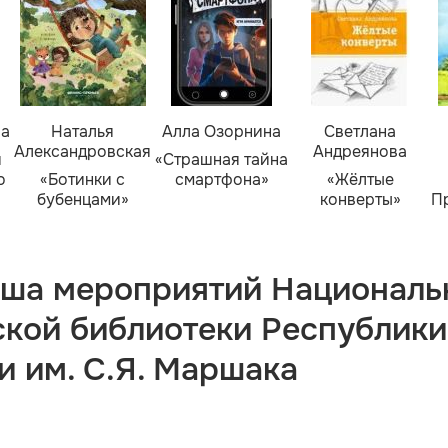
ва
Наталья
Алла Озорнина
Светлана
Александровская
Андреянова
я
«Страшная тайна
о
«Ботинки с
смартфона»
«Жёлтые
бубенцами»
конверты»
П
ша мероприятий Националь
ской библиотеки Республики
и им. С.Я. Маршака