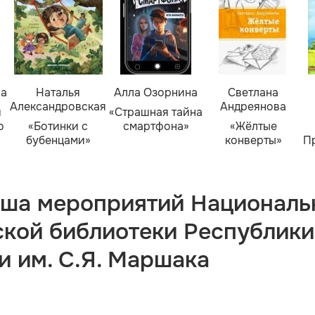
ва
Наталья
Алла Озорнина
Светлана
Александровская
Андреянова
я
«Страшная тайна
о
«Ботинки с
смартфона»
«Жёлтые
бубенцами»
конверты»
П
ша мероприятий Националь
ской библиотеки Республики
и им. С.Я. Маршака