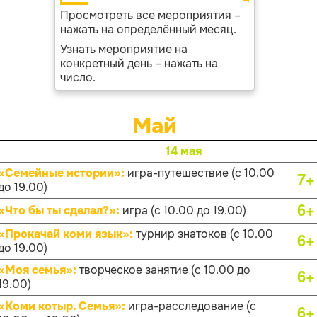
Просмотреть все мероприятия –
нажать на определённый месяц.
Узнать мероприятие на
конкретный день – нажать на
число.
Май
14 мая
«Семейные истории»:
игра-путешествие (с 10.00
7+
до 19.00)
6+
«Что бы ты сделал?»:
игра (с 10.00 до 19.00)
«Прокачай коми язык»:
турнир знатоков (с 10.00
6+
до 19.00)
«Моя семья»:
творческое занятие (с 10.00 до
6+
19.00)
«Коми котыр. Семья»:
игра-расследование (с
6+