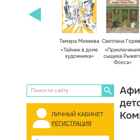
Тамара Михеева
Светлана Горе
«Тайник в доме
«Приключени
художника»
сыщика Рыжег
Фокса»
Афи
дет
Ком
ЛИЧНЫЙ КАБИНЕТ
РЕГИСТРАЦИЯ