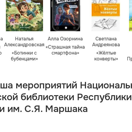
ва
Наталья
Алла Озорнина
Светлана
Александровская
Андреянова
я
«Страшная тайна
о
«Ботинки с
смартфона»
«Жёлтые
бубенцами»
конверты»
П
ша мероприятий Националь
ской библиотеки Республики
и им. С.Я. Маршака