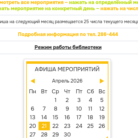
мотреть все мероприятия –
нажать на определённый м
нать мероприятие на конкретный день –
нажать на числ
иша на следующий месяц размещается 25 числа текущего месяца
Подробная информация по тел. 286-444
Режим работы библиотеки
АФИША МЕРОПРИЯТИЙ
Апрель 2026
Пн
Вт
Ср
Чт
Пт
Сб
Вс
1
2
3
4
5
6
7
8
9
10
11
12
13
14
15
16
17
18
19
20
21
22
23
24
25
26
27
28
29
30