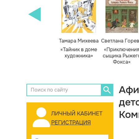
Тамара Михеева
Светлана Горе
«Тайник в доме
«Приключени
художника»
сыщика Рыжег
Фокса»
Афи
дет
Ком
ЛИЧНЫЙ КАБИНЕТ
РЕГИСТРАЦИЯ