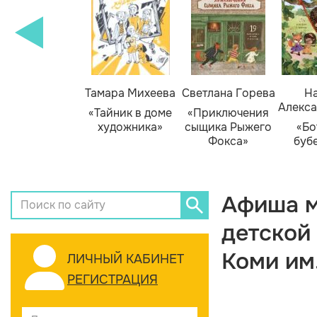
Тамара Михеева
Светлана Горева
На
Алекса
«Тайник в доме
«Приключения
художника»
сыщика Рыжего
«Бо
Фокса»
буб
Афиша м
детской
Коми им
ЛИЧНЫЙ КАБИНЕТ
РЕГИСТРАЦИЯ