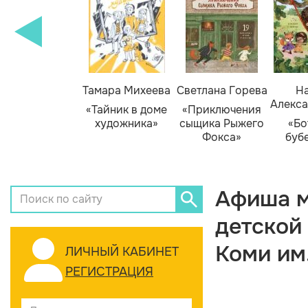
Тамара Михеева
Светлана Горева
На
Алекса
«Тайник в доме
«Приключения
художника»
сыщика Рыжего
«Бо
Фокса»
буб
Афиша м
детской
Коми им
ЛИЧНЫЙ КАБИНЕТ
РЕГИСТРАЦИЯ