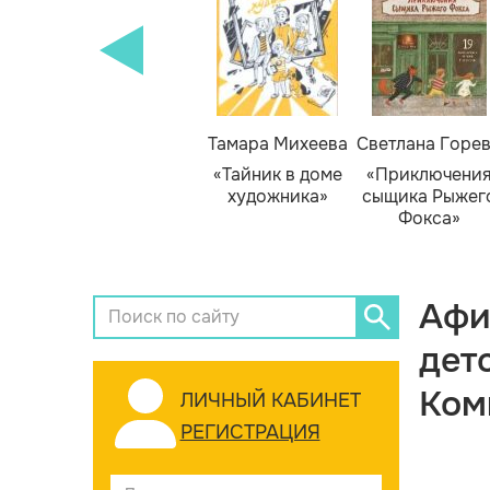
Тамара Михеева
Светлана Горе
«Тайник в доме
«Приключени
художника»
сыщика Рыжег
Фокса»
Афи
дет
Ком
ЛИЧНЫЙ КАБИНЕТ
РЕГИСТРАЦИЯ