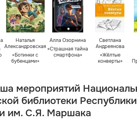
ва
Наталья
Алла Озорнина
Светлана
Александровская
Андреянова
я
«Страшная тайна
о
«Ботинки с
смартфона»
«Жёлтые
бубенцами»
конверты»
П
ша мероприятий Националь
ской библиотеки Республики
и им. С.Я. Маршака