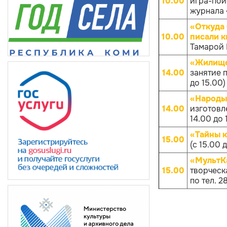
10.00
игра-пои
журнала «
«Откуда 
10.00
писали к
Тамарой 
«Жилище
14.00
занятие 
до 15.00)
«Народы
14.00
изготовл
14.00 до 
«Тайны 
15.00
(с 15.00 
«МультКа
15.00
творческа
по тел. 