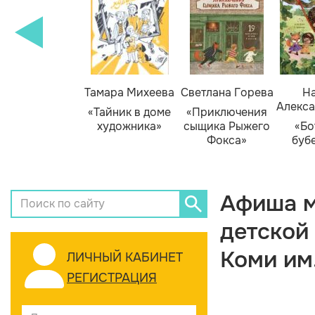
Тамара Михеева
Светлана Горева
На
Алекса
«Тайник в доме
«Приключения
художника»
сыщика Рыжего
«Бо
Фокса»
буб
Афиша м
детской
Коми им
ЛИЧНЫЙ КАБИНЕТ
РЕГИСТРАЦИЯ