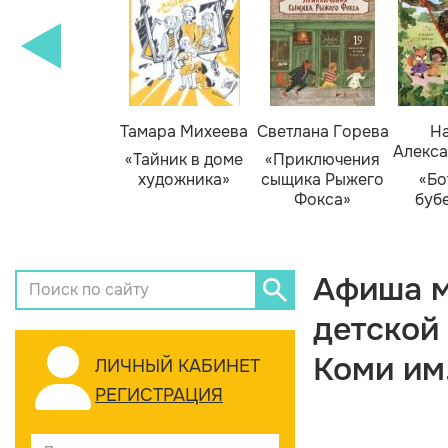
Тамара Михеева
Светлана Горева
На
Алекса
«Тайник в доме
«Приключения
художника»
сыщика Рыжего
«Бо
Фокса»
буб
Афиша м
детской
Коми им
ЛИЧНЫЙ КАБИНЕТ
РЕГИСТРАЦИЯ