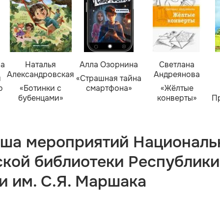
ва
Наталья
Алла Озорнина
Светлана
Александровская
Андреянова
я
«Страшная тайна
о
«Ботинки с
смартфона»
«Жёлтые
бубенцами»
конверты»
П
ша мероприятий Националь
ской библиотеки Республики
и им. С.Я. Маршака