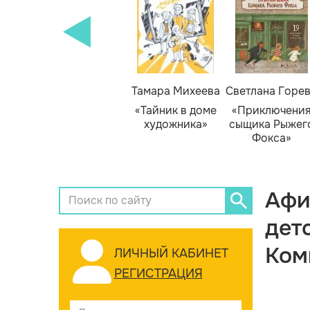
Тамара Михеева
Светлана Горе
«Тайник в доме
«Приключени
художника»
сыщика Рыжег
Фокса»
Афи
дет
Ком
ЛИЧНЫЙ КАБИНЕТ
РЕГИСТРАЦИЯ