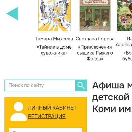
Тамара Михеева
Светлана Горева
На
Алекса
«Тайник в доме
«Приключения
художника»
сыщика Рыжего
«Бо
Фокса»
буб
Афиша м
детской
Коми им
ЛИЧНЫЙ КАБИНЕТ
РЕГИСТРАЦИЯ