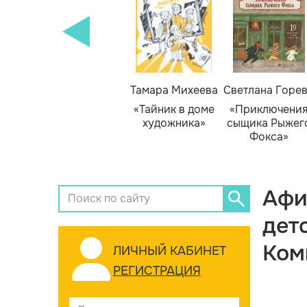
Тамара Михеева
Светлана Горе
«Тайник в доме
«Приключени
художника»
сыщика Рыжег
Фокса»
Афи
дет
Ком
ЛИЧНЫЙ КАБИНЕТ
РЕГИСТРАЦИЯ