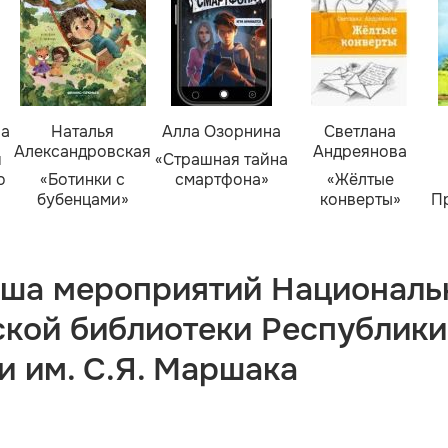
ва
Наталья
Алла Озорнина
Светлана
Александровская
Андреянова
я
«Страшная тайна
о
«Ботинки с
смартфона»
«Жёлтые
бубенцами»
конверты»
П
ша мероприятий Националь
ской библиотеки Республики
и им. С.Я. Маршака