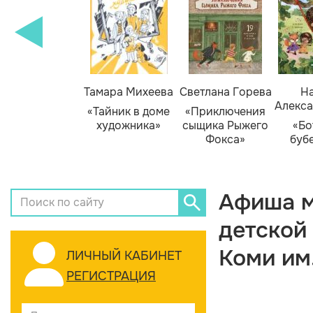
Тамара Михеева
Светлана Горева
На
Алекса
«Тайник в доме
«Приключения
художника»
сыщика Рыжего
«Бо
Фокса»
буб
Афиша м
детской
Коми им
ЛИЧНЫЙ КАБИНЕТ
РЕГИСТРАЦИЯ