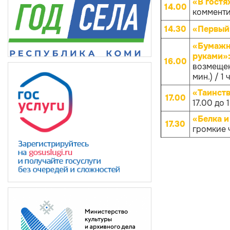
«В гостя
14.00
комменти
14.30
«Первый
«Бумажны
руками»
16.00
возмещен
мин.) / 1 
«Таинств
17.00
17.00 до 
«Белка и
17.30
громкие ч