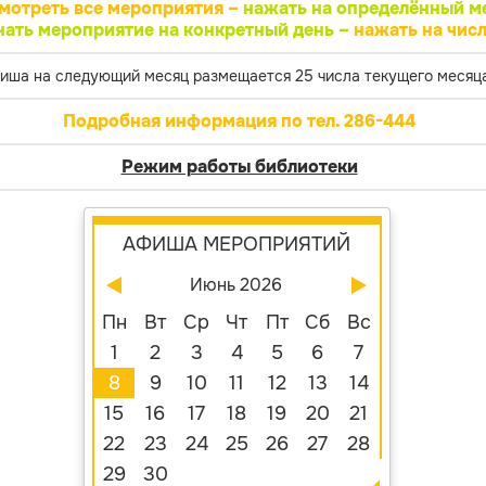
мотреть все мероприятия –
нажать на определённый м
нать мероприятие на конкретный день –
нажать на числ
иша на следующий месяц размещается 25 числа текущего месяца
Подробная информация по тел. 286-444
Режим работы библиотеки
АФИША МЕРОПРИЯТИЙ
Июнь 2026
Пн
Вт
Ср
Чт
Пт
Сб
Вс
1
2
3
4
5
6
7
8
9
10
11
12
13
14
15
16
17
18
19
20
21
22
23
24
25
26
27
28
29
30