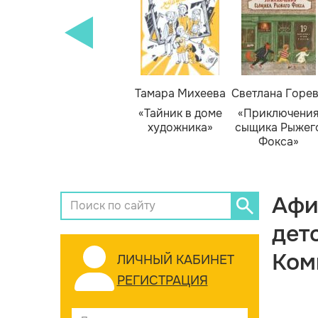
Тамара Михеева
Светлана Горе
«Тайник в доме
«Приключени
художника»
сыщика Рыжег
Фокса»
Афи
дет
Ком
ЛИЧНЫЙ КАБИНЕТ
РЕГИСТРАЦИЯ