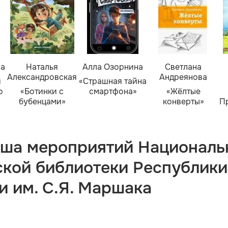
ва
Наталья
Алла Озорнина
Светлана
Александровская
Андреянова
я
«Страшная тайна
о
«Ботинки с
смартфона»
«Жёлтые
бубенцами»
конверты»
П
ша мероприятий Националь
ской библиотеки Республики
и им. С.Я. Маршака