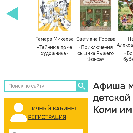
Тамара Михеева
Светлана Горева
На
Алекса
«Тайник в доме
«Приключения
художника»
сыщика Рыжего
«Бо
Фокса»
буб
Афиша м
детской
Коми им
ЛИЧНЫЙ КАБИНЕТ
РЕГИСТРАЦИЯ