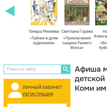
Тамара Михеева
Светлана Горева
На
Алекса
«Тайник в доме
«Приключения
художника»
сыщика Рыжего
«Бо
Фокса»
буб
Афиша м
детской
Коми им
ЛИЧНЫЙ КАБИНЕТ
РЕГИСТРАЦИЯ