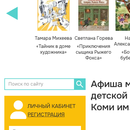
Тамара Михеева
Светлана Горева
На
Алекса
«Тайник в доме
«Приключения
художника»
сыщика Рыжего
«Бо
Фокса»
буб
Афиша м
детской
Коми им
ЛИЧНЫЙ КАБИНЕТ
РЕГИСТРАЦИЯ