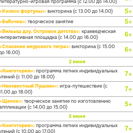
литературно-игровая программа (с 12.00 до 14.00)
5+
«Колесо фортуны»:
викторина (с 13.00 до 14.00)
5+
«Бабочка»:
творческое занятие
«Вильыш дзу. Островок детства»:
краеведческая
6+
интерактивная площадка (с 14.00 до 16.00)
«Спасение амурского тигра»:
викторина (с 15.00
6+
до 16.00)
2 июня
«Книготория»:
программа летних индивидуальных
7+
чтений (с 11.00 до 18.00)
«Неизвестный Пушкин»:
игра-путешествие (с
7+
11.00 до 18.00)
«Щенок»:
творческое занятие по изготовлению
5+
аппликации (с 14.00 до 15.00)
3 июня
«Книготория»:
программа летних индивидуальных
7+
чтений (с 10.00 до 17.00)