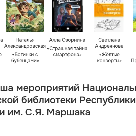
ва
Наталья
Алла Озорнина
Светлана
Александровская
Андреянова
я
«Страшная тайна
о
«Ботинки с
смартфона»
«Жёлтые
бубенцами»
конверты»
П
ша мероприятий Националь
ской библиотеки Республики
и им. С.Я. Маршака