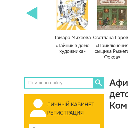
Тамара Михеева
Светлана Горе
«Тайник в доме
«Приключени
художника»
сыщика Рыжег
Фокса»
Афи
дет
Ком
ЛИЧНЫЙ КАБИНЕТ
РЕГИСТРАЦИЯ