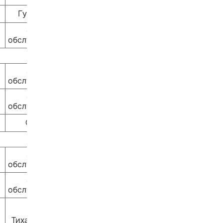
Гулливер
Залы
обслуживания
Залы
обслуживания
Залы
обслуживания
Ошпи
Залы
обслуживания
Залы
обслуживания
Тихая сказка