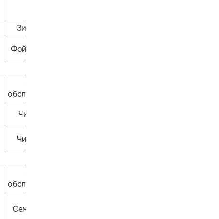
Зиль-зёль
Фойе 1 этажа
Залы
обслуживания
Читай-ка
ЧитариУм
Залы
обслуживания
Семицветик