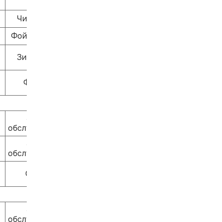
ЧитариУм
Фойе 1 этажа
Зиль-зёль
Филин
Залы
обслуживания
Залы
обслуживания
Ошпи
Залы
обслуживания