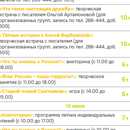
«Что такое настоящая дружба»:
творческая
встреча с писателем Ольгой Артамоновой (для
10
организованных групп, запись по тел. 286-444, доб.
305)
«Тёплые истории с Анной Вербовской»:
творческая встреча с писателем (для
10
организованных групп, запись по тел. 286-444, доб.
305)
«Что ты знаешь о России?»:
викторина (с 11.00 до
6+
18.00)
«Флаг России – наша гордость!»:
творческое
6+
занятие (с 11.00 до 18.00)
«Старый-новый Сыктывкар»:
игра (с 14.00 до
6+
15.00)
10 июня
«Книготория»:
программа летних индивидуальных
7+
чтений (с 10.00 до 17.00)
«Что ты знаешь о России?»:
викторина (с 10.00 до