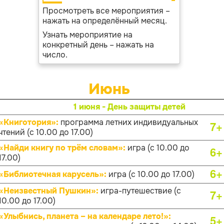
Просмотреть все мероприятия –
нажать на определённый месяц.
Узнать мероприятие на
конкретный день – нажать на
число.
Июнь
1 июня - День защиты детей
«Книготория»:
программа летних индивидуальных
7+
чтений (с 10.00 до 17.00)
«Найди книгу по трём словам»:
игра (с 10.00 до
6+
17.00)
6+
«Библиотечная карусель»:
игра (с 10.00 до 17.00)
«Неизвестный Пушкин»:
игра-путешествие (с
7+
10.00 до 17.00)
«Улыбнись, планета – на календаре лето!»:
5+