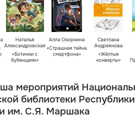
ва
Наталья
Алла Озорнина
Светлана
Александровская
Андреянова
я
«Страшная тайна
о
«Ботинки с
смартфона»
«Жёлтые
бубенцами»
конверты»
П
ша мероприятий Националь
ской библиотеки Республики
и им. С.Я. Маршака