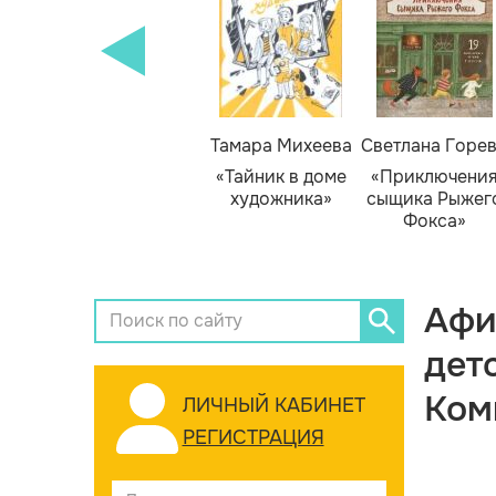
Тамара Михеева
Светлана Горе
«Тайник в доме
«Приключени
художника»
сыщика Рыжег
Фокса»
Афи
дет
Ком
ЛИЧНЫЙ КАБИНЕТ
РЕГИСТРАЦИЯ