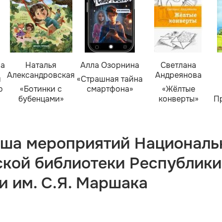
ва
Наталья
Алла Озорнина
Светлана
Александровская
Андреянова
я
«Страшная тайна
о
«Ботинки с
смартфона»
«Жёлтые
бубенцами»
конверты»
П
ша мероприятий Националь
ской библиотеки Республики
и им. С.Я. Маршака