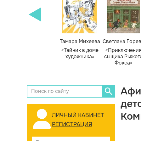
Тамара Михеева
Светлана Горе
«Тайник в доме
«Приключени
художника»
сыщика Рыжег
Фокса»
Афи
дет
Ком
ЛИЧНЫЙ КАБИНЕТ
РЕГИСТРАЦИЯ