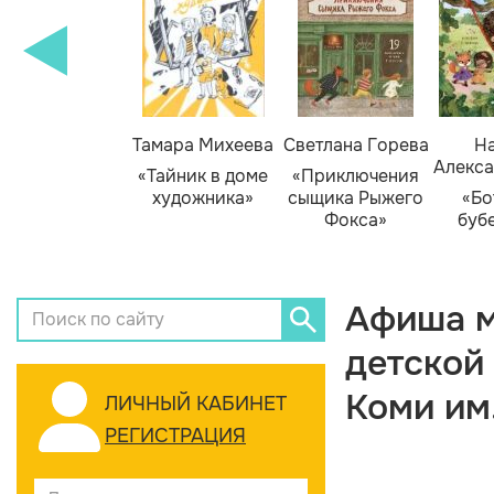
Тамара Михеева
Светлана Горева
На
Алекса
«Тайник в доме
«Приключения
художника»
сыщика Рыжего
«Бо
Фокса»
буб
Афиша м
детской
Коми им
ЛИЧНЫЙ КАБИНЕТ
РЕГИСТРАЦИЯ