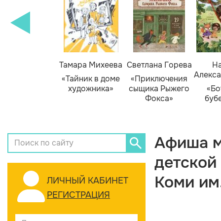
Тамара Михеева
Светлана Горева
На
Алекса
«Тайник в доме
«Приключения
художника»
сыщика Рыжего
«Бо
Фокса»
буб
Афиша м
детской
Коми им
ЛИЧНЫЙ КАБИНЕТ
РЕГИСТРАЦИЯ