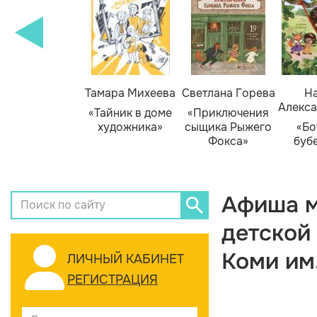
Тамара Михеева
Светлана Горева
На
Алекса
«Тайник в доме
«Приключения
художника»
сыщика Рыжего
«Бо
Фокса»
буб
Афиша м
детской
Коми им
ЛИЧНЫЙ КАБИНЕТ
РЕГИСТРАЦИЯ