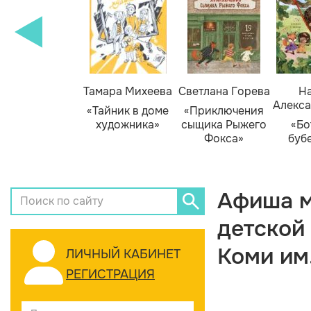
Тамара Михеева
Светлана Горева
На
Алекса
«Тайник в доме
«Приключения
художника»
сыщика Рыжего
«Бо
Фокса»
буб
Афиша м
детской
Коми им
ЛИЧНЫЙ КАБИНЕТ
РЕГИСТРАЦИЯ