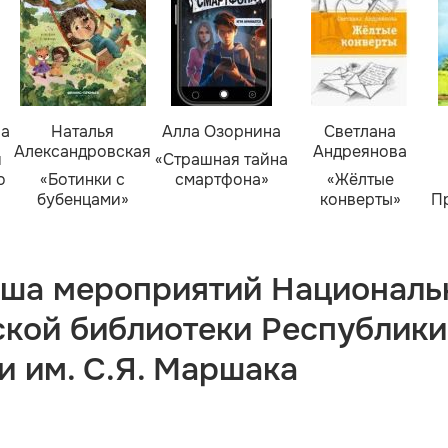
ва
Наталья
Алла Озорнина
Светлана
Александровская
Андреянова
я
«Страшная тайна
о
«Ботинки с
смартфона»
«Жёлтые
бубенцами»
конверты»
П
ша мероприятий Националь
ской библиотеки Республики
и им. С.Я. Маршака