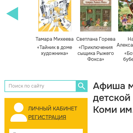
Тамара Михеева
Светлана Горева
На
Алекса
«Тайник в доме
«Приключения
художника»
сыщика Рыжего
«Бо
Фокса»
буб
Афиша м
детской
Коми им
ЛИЧНЫЙ КАБИНЕТ
РЕГИСТРАЦИЯ