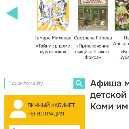
Тамара Михеева
Светлана Горева
На
Алекса
«Тайник в доме
«Приключения
художника»
сыщика Рыжего
«Бо
Фокса»
буб
Афиша м
детской
Коми им
ЛИЧНЫЙ КАБИНЕТ
РЕГИСТРАЦИЯ