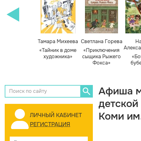
Тамара Михеева
Светлана Горева
На
Алекса
«Тайник в доме
«Приключения
художника»
сыщика Рыжего
«Бо
Фокса»
буб
Афиша м
детской
Коми им
ЛИЧНЫЙ КАБИНЕТ
РЕГИСТРАЦИЯ