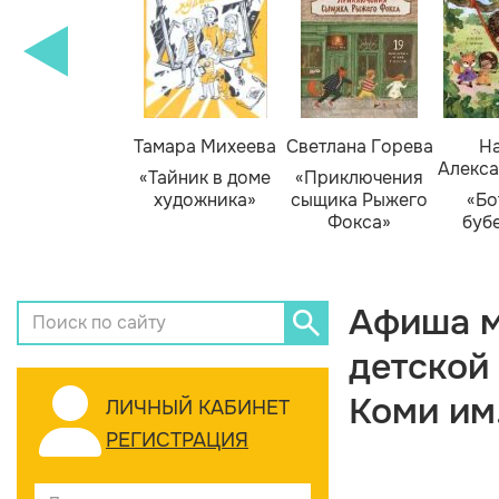
Тамара Михеева
Светлана Горева
На
Алекса
«Тайник в доме
«Приключения
художника»
сыщика Рыжего
«Бо
Фокса»
буб
Афиша м
детской
Коми им
ЛИЧНЫЙ КАБИНЕТ
РЕГИСТРАЦИЯ