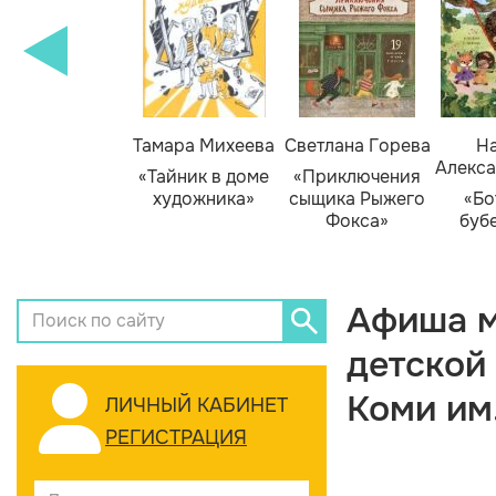
Тамара Михеева
Светлана Горева
На
Алекса
«Тайник в доме
«Приключения
художника»
сыщика Рыжего
«Бо
Фокса»
буб
Афиша м
детской
Коми им
ЛИЧНЫЙ КАБИНЕТ
РЕГИСТРАЦИЯ