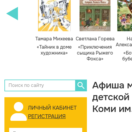
Тамара Михеева
Светлана Горева
На
Алекса
«Тайник в доме
«Приключения
художника»
сыщика Рыжего
«Бо
Фокса»
буб
Афиша м
детской
Коми им
ЛИЧНЫЙ КАБИНЕТ
РЕГИСТРАЦИЯ