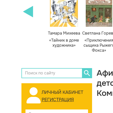
Тамара Михеева
Светлана Горе
«Тайник в доме
«Приключени
художника»
сыщика Рыжег
Фокса»
Афи
дет
Ком
ЛИЧНЫЙ КАБИНЕТ
РЕГИСТРАЦИЯ