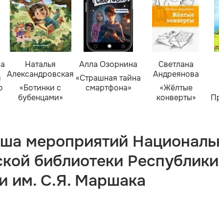
ва
Наталья
Алла Озорнина
Светлана
Александровская
Андреянова
я
«Страшная тайна
о
«Ботинки с
смартфона»
«Жёлтые
бубенцами»
конверты»
П
ша мероприятий Националь
ской библиотеки Республики
и им. С.Я. Маршака