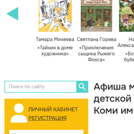
Тамара Михеева
Светлана Горева
На
Алекса
«Тайник в доме
«Приключения
художника»
сыщика Рыжего
«Бо
Фокса»
буб
Афиша м
детской
Коми им
ЛИЧНЫЙ КАБИНЕТ
РЕГИСТРАЦИЯ