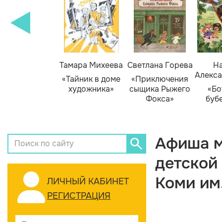
Тамара Михеева
Светлана Горева
На
Алекса
«Тайник в доме
«Приключения
художника»
сыщика Рыжего
«Бо
Фокса»
буб
Афиша м
детской
Коми им
ЛИЧНЫЙ КАБИНЕТ
РЕГИСТРАЦИЯ