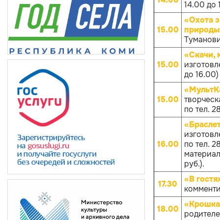
14.00 до 
«Охота з
15.00
природы
Туманович
«Скачи, 
15.00
изготовл
до 16.00)
«МультКа
15.00
творческа
по тел. 
«Брасле
изготовл
16.00
по тел. 
материало
руб.).
«В гостя
17.30
комменти
«Крошка
18.00
родителей