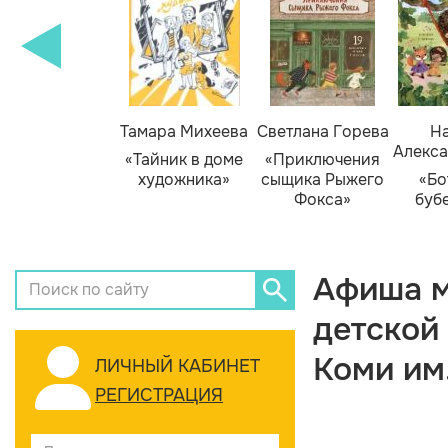
Тамара Михеева
Светлана Горева
На
Алекса
«Тайник в доме
«Приключения
художника»
сыщика Рыжего
«Бо
Фокса»
буб
Афиша м
детской
Коми им
ЛИЧНЫЙ КАБИНЕТ
РЕГИСТРАЦИЯ