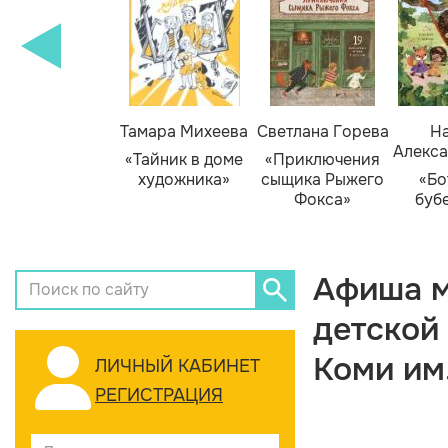
Тамара Михеева
Светлана Горева
На
Алекса
«Тайник в доме
«Приключения
художника»
сыщика Рыжего
«Бо
Фокса»
буб
Афиша м
детской
Коми им
ЛИЧНЫЙ КАБИНЕТ
РЕГИСТРАЦИЯ