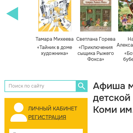
Тамара Михеева
Светлана Горева
На
Алекса
«Тайник в доме
«Приключения
художника»
сыщика Рыжего
«Бо
Фокса»
буб
Афиша м
детской
Коми им
ЛИЧНЫЙ КАБИНЕТ
РЕГИСТРАЦИЯ