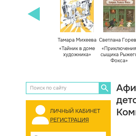
Тамара Михеева
Светлана Горе
«Тайник в доме
«Приключени
художника»
сыщика Рыжег
Фокса»
Афи
дет
Ком
ЛИЧНЫЙ КАБИНЕТ
РЕГИСТРАЦИЯ