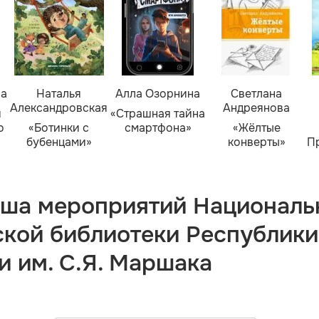
ва
Наталья
Алла Озорнина
Светлана
Александровская
Андреянова
я
«Страшная тайна
о
«Ботинки с
смартфона»
«Жёлтые
бубенцами»
конверты»
П
ша мероприятий Националь
ской библиотеки Республики
и им. С.Я. Маршака